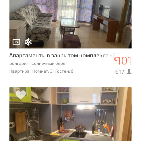
Апартаменты в закрытом комплексе «Елит 2»
101
€
Болгария | Солнечный берег
€17
Квартира | Комнат: 3 | Гостей: 6