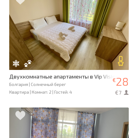
Двухкомнатные апартаменты в Vip Vision Apart
28
€
Болгария | Солнечный берег
€7
Квартира | Комнат: 2 | Гостей: 4