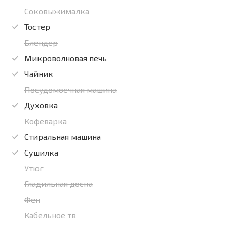
Соковыжималка
Тостер
Блендер
Микроволновая печь
Чайник
Посудомоечная машина
Духовка
Кофеварка
Стиральная машина
Сушилка
Утюг
Гладильная доска
Фен
Кабельное тв