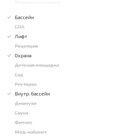
Игровая приставка
Бассейн
СПА
Лифт
Рецепция
Охрана
Детская площадка
Сад
Ресторан
Внутр. бассейн
Джакузи
Сауна
Фитнес
Мед. кабинет