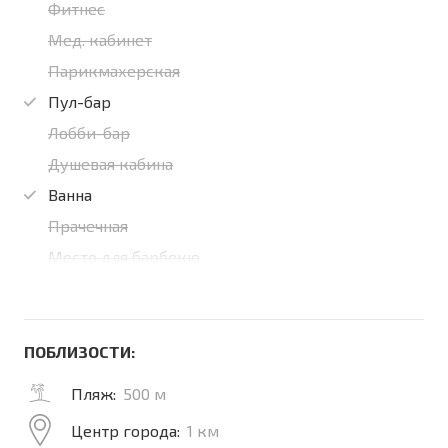
Фитнес
Мед. кабинет
Парикмахерская
Пул-бар
Лобби-бар
Душевая кабина
Ванна
Прачечная
Место для барбекю
ПОБЛИЗОСТИ:
Пляж:
500 м
Центр города:
1 км