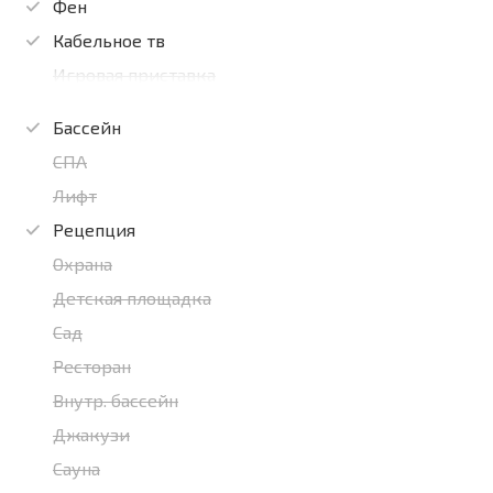
Фен
Кабельное тв
Игровая приставка
Бассейн
СПА
Лифт
Рецепция
Охрана
Детская площадка
Сад
Ресторан
Внутр. бассейн
Джакузи
Сауна