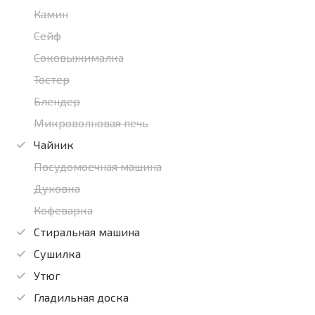
Камин
Сейф
Соковыжималка
Тостер
Блендер
Микроволновая печь
Чайник
Посудомоечная машина
Духовка
Кофеварка
Стиральная машина
Сушилка
Утюг
Гладильная доска