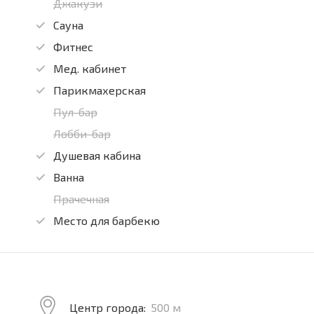
Джакузи
Сауна
Фитнес
Мед. кабинет
Парикмахерская
Пул-бар
Лобби-бар
Душевая кабина
Ванна
Прачечная
Место для барбекю
Центр города:
500 м