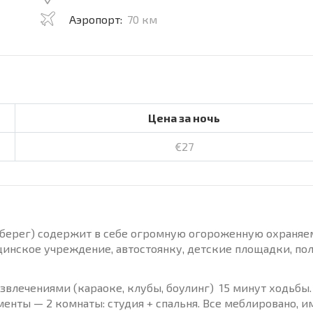
Аэропорт:
70 км
Цена за ночь
€27
ый берег) содержит в себе огромную огороженную охраня
ицинское учреждение, автостоянку, детские площадки, пол
звлечениями (караоке, клубы, боулинг) 15 минут ходьбы.
енты — 2 комнаты: студия + спальня. Все меблировано, и