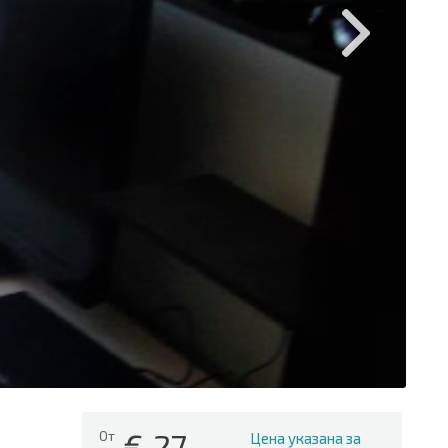
€
27
От
Цена указана за