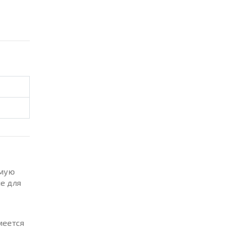
емую
е для
меется