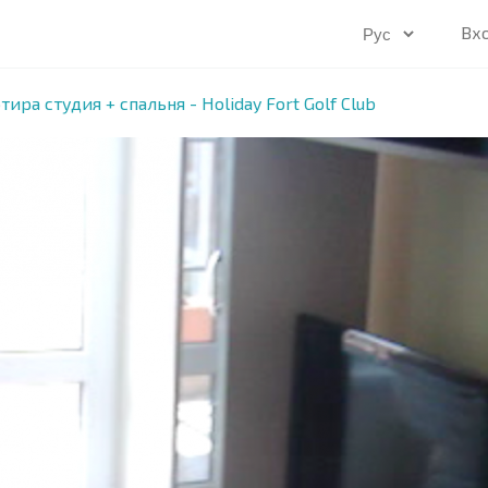
Вх
тира студия + спальня - Holiday Fort Golf Club