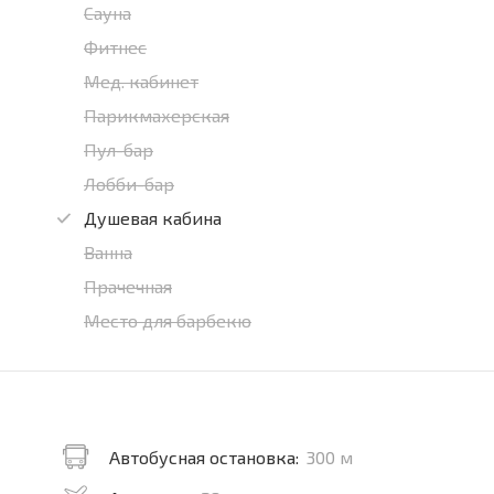
Сауна
Фитнес
Мед. кабинет
Парикмахерская
Пул-бар
Лобби-бар
Душевая кабина
Ванна
Прачечная
Место для барбекю
Автобусная остановка:
300 м