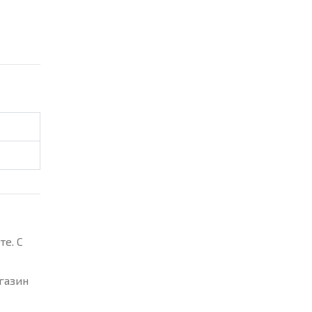
е. С
газин