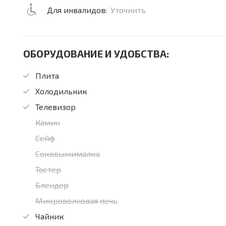
Для инвалидов:
Уточнить
ОБОРУДОВАНИЕ И УДОБСТВА:
Плита
Холодильник
Телевизор
Камин
Сейф
Соковыжималка
Тостер
Блендер
Микроволновая печь
Чайник