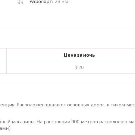
Аэропорт:
28 км
Цена за ночь
€20
екция. Расположен вдали от основных дорог, в тихом мест
бный магазины. На расстоянии 900 метров расположен ма
ами).