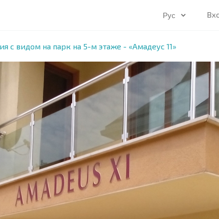
Вх
ия с видом на парк на 5-м этаже - «Амадеус 11»