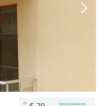
€
20
От
Цена указана за