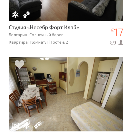
Студия «Несебр Форт Клаб»
17
€
Болгария | Солнечный берег
€9
Квартира | Комнат: 1 | Гостей: 2