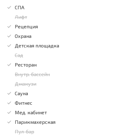
СПА
Лифт
Рецепция
Охрана
Детская площадка
Сад
Ресторан
Внутр. бассейн
Джакузи
Сауна
Фитнес
Мед. кабинет
Парикмахерская
Пул-бар