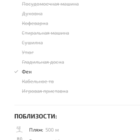
Посудомоечная машина
Духовка
Кофеварка
Стиральная машина
Сушилка
Утюг
Гладильная доска
Фен
Кабельное тв
Игровая приставка
ПОБЛИЗОСТИ:
Пляж:
500 м