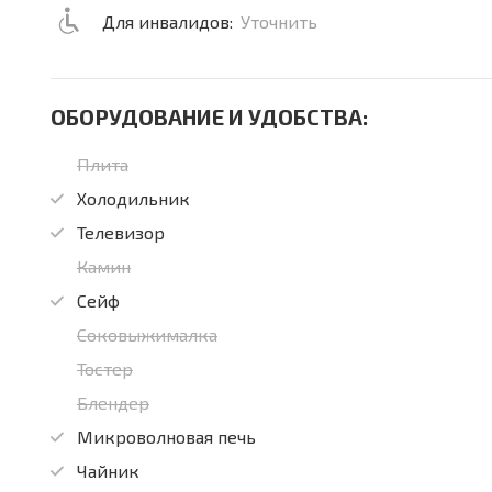
Для инвалидов:
Уточнить
ОБОРУДОВАНИЕ И УДОБСТВА:
Плита
Холодильник
Телевизор
Камин
Сейф
Соковыжималка
Тостер
Блендер
Микроволновая печь
Чайник