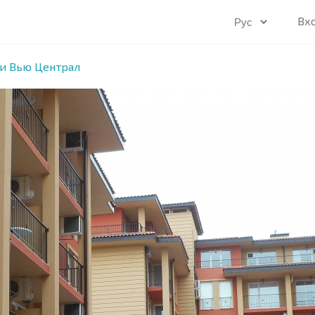
Вх
и Вью Централ