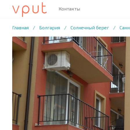
Контакты
1
/14 ФОТО
Главная
/
Болгария
/
Солнечный берег
/
Санн