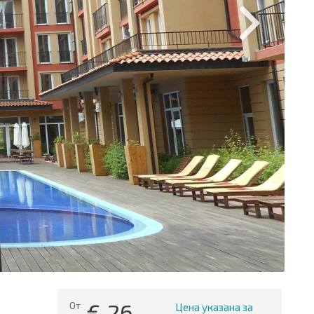
€
26
От
Цена указана за