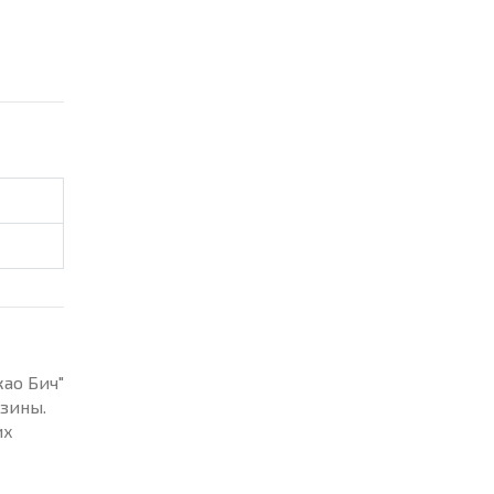
ао Бич"
азины.
их