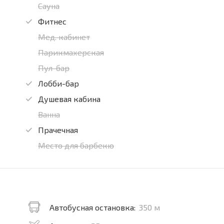
Сауна
Фитнес
Мед. кабинет
Парикмахерская
Пул-бар
Лобби-бар
Душевая кабина
Ванна
Прачечная
Место для барбекю
Автобусная остановка:
350 м