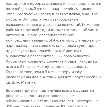
болгарского курорта высшего класса предлагается
пятизвёздочный уют и шикарное обслуживание.
Отель расположен всего в 70 м от пляжа, в центре
курорта. Он предлагает разнообразные
возможности для отдыха и развлечений. Комплекс
работает круглый год и кроме гостиничной части
категории "люкс" располагает также
конгрессными залами, SPA-центром, фитнес-залом,
парикмахерским салоном, магазином сувениров,
круглосуточным врачебным кабинетом и
множеством развлекательных возможностей.
Курортный комплекс Солнечный берег находится
всего в 25 км от международного аэропорта
Бургас. Менее, чем в 8 км к северу и югу
расположены две пристани для яхт - порт Несебр и
Св. Влас Марина.
Во время приёма пищи лучше всего ощущается
роскошь заведения и первоклассное
обслуживание. В отеле "Планета" есть ресторан на
850 мест, кафе-закусочная на 100 мест возле