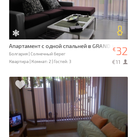
Апартамент с одной спальней в GRAND KAMELIA
32
€
Болгария | Солнечный берег
€11
Квартира | Комнат: 2 | Гостей: 3