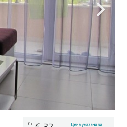
€
32
От
Цена указана за