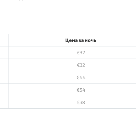
Цена за ночь
€32
€32
€44
€54
€38