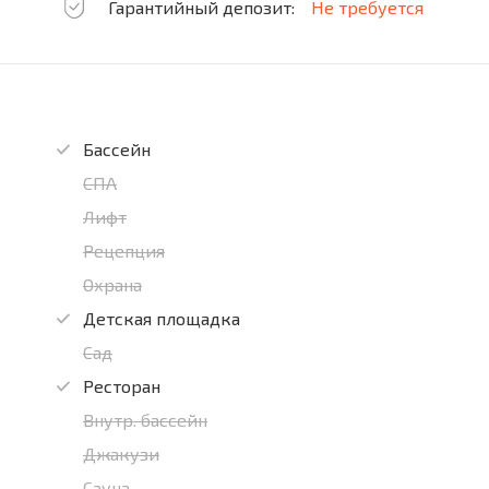
Гарантийный депозит:
Не требуется
Бассейн
СПА
Лифт
Рецепция
Охрана
Детская площадка
Сад
Ресторан
Внутр. бассейн
Джакузи
Сауна