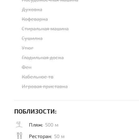
Духовка
Кофеварка
Стиральная машина
Сушилка
Утюг
Гладильная доска
Фен
Кабельное тв
Игровая приставка
ПОБЛИЗОСТИ:
Пляж:
500 м
Ресторан:
50 м