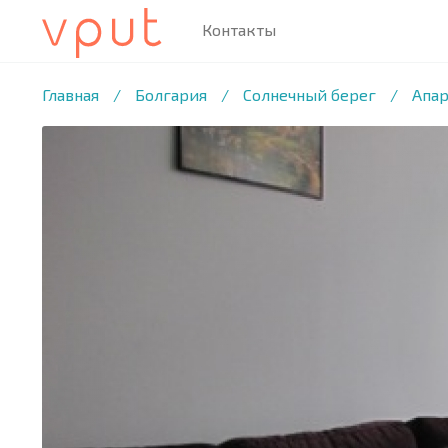
Контакты
1
/10 ФОТО
Главная
/
Болгария
/
Солнечный берег
/
Апар