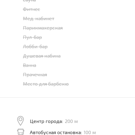
Фитнес
Мед. кабинет
Парикмахерская
Пул-бар
Лобби-бар
Душевая кабина
Ванна
Прачечная
Место для барбекю
Центр города:
200 м
Автобусная остановка:
100 м