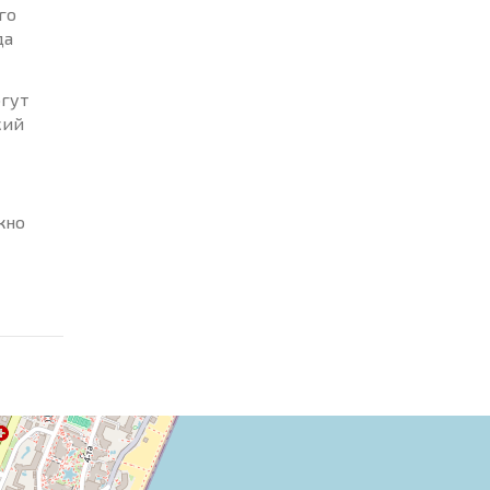
го
да
огут
кий
жно