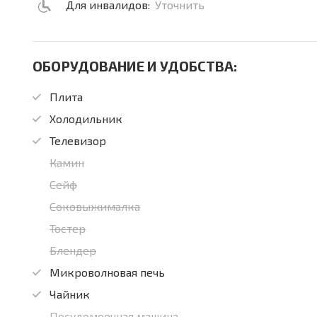
Для инвалидов:
Уточнить
ОБОРУДОВАНИЕ И УДОБСТВА:
Плита
Холодильник
Телевизор
Камин
Сейф
Соковыжималка
Тостер
Блендер
Микроволновая печь
Чайник
Посудомоечная машина