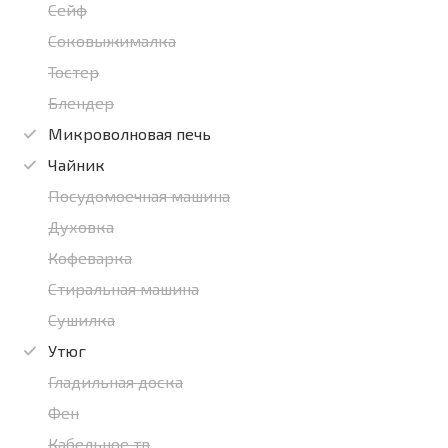
Сейф
Соковыжималка
Тостер
Блендер
Микроволновая печь
Чайник
Посудомоечная машина
Духовка
Кофеварка
Стиральная машина
Сушилка
Утюг
Гладильная доска
Фен
Кабельное тв