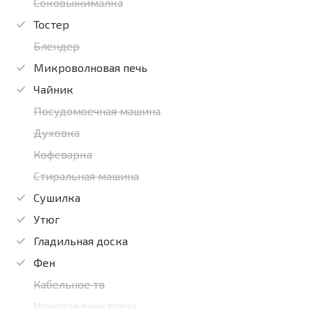
Соковыжималка
Тостер
Блендер
Микроволновая печь
Чайник
Посудомоечная машина
Духовка
Кофеварка
Стиральная машина
Сушилка
Утюг
Гладильная доска
Фен
Кабельное тв
Игровая приставка