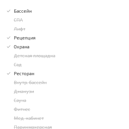
Бассейн
СПА
Лифт
Рецепция
Охрана
Детская площадка
Сад
Ресторан
Внутр. бассейн
Джакузи
Сауна
Фитнес
Мед. кабинет
Парикмахерская