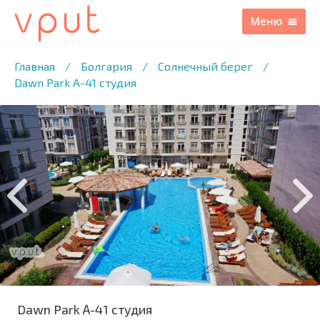
1
/4 ФОТО
Главная
/
Болгария
/
Солнечный берег
/
Dawn Park А-41 студия
Dawn Park А-41 студия