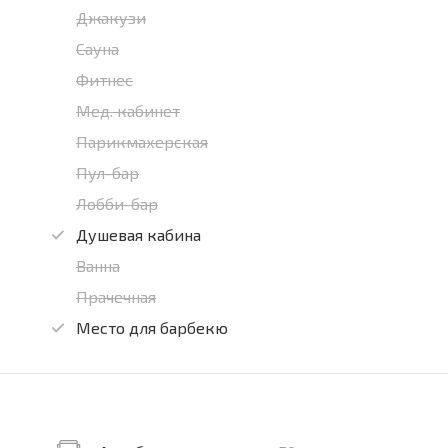
Джакузи
Сауна
Фитнес
Мед. кабинет
Парикмахерская
Пул-бар
Лобби-бар
Душевая кабина
Ванна
Прачечная
Место для барбекю