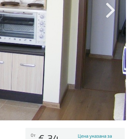
€
34
От
Цена указана за