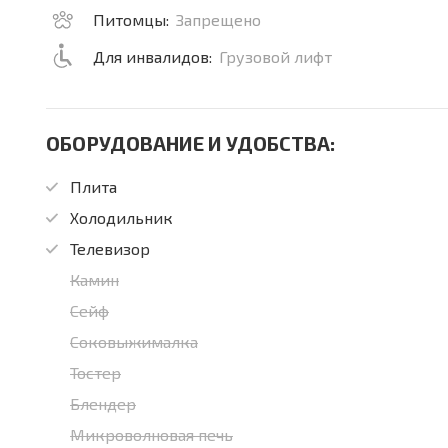
Питомцы:
Запрещено
Для инвалидов:
Грузовой лифт
ОБОРУДОВАНИЕ И УДОБСТВА:
Плита
Холодильник
Телевизор
Камин
Сейф
Соковыжималка
Тостер
Блендер
Микроволновая печь