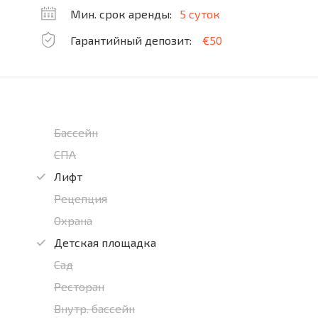
Мин. срок аренды:
5 суток
Гарантийный депозит:
€50
Бассейн
СПА
Лифт
Рецепция
Охрана
Детская площадка
Сад
Ресторан
Внутр. бассейн