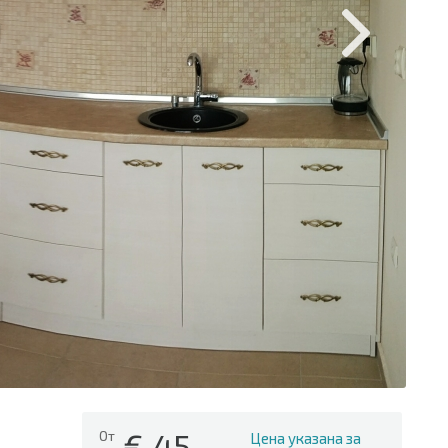
€
45
От
Цена указана за