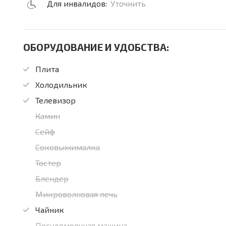
Для инвалидов:
Уточнить
ОБОРУДОВАНИЕ И УДОБСТВА:
Плита
Холодильник
Телевизор
Камин
Сейф
Соковыжималка
Тостер
Блендер
Микроволновая печь
Чайник
Посудомоечная машина