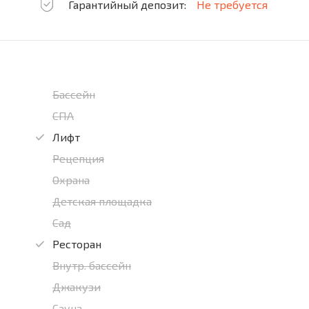
Гарантийный депозит:
Не требуется
Бассейн
СПА
Лифт
Рецепция
Охрана
Детская площадка
Сад
Ресторан
Внутр. бассейн
Джакузи
Сауна