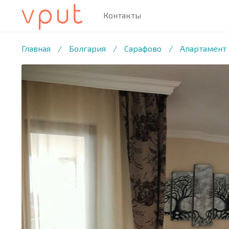
Контакты
1
/6 ФОТО
Главная
/
Болгария
/
Сарафово
/
Апартамент 