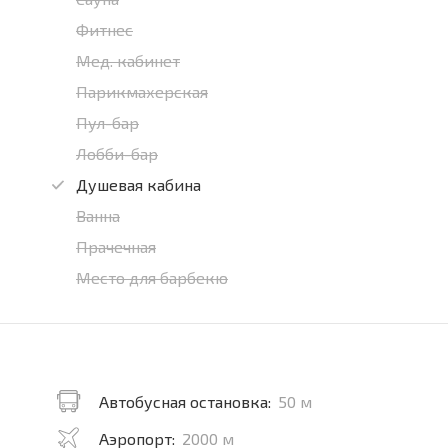
Фитнес
Мед. кабинет
Парикмахерская
Пул-бар
Лобби-бар
Душевая кабина
Ванна
Прачечная
Место для барбекю
Автобусная остановка:
50 м
Аэропорт:
2000 м