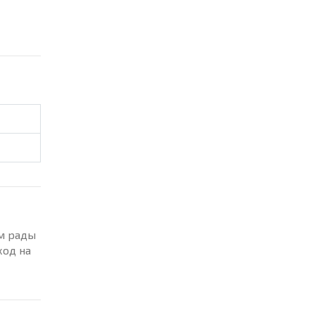
ем рады
ход на