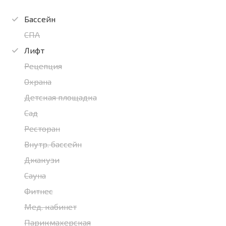
Бассейн
СПА
Лифт
Рецепция
Охрана
Детская площадка
Сад
Ресторан
Внутр. бассейн
Джакузи
Сауна
Фитнес
Мед. кабинет
Парикмахерская