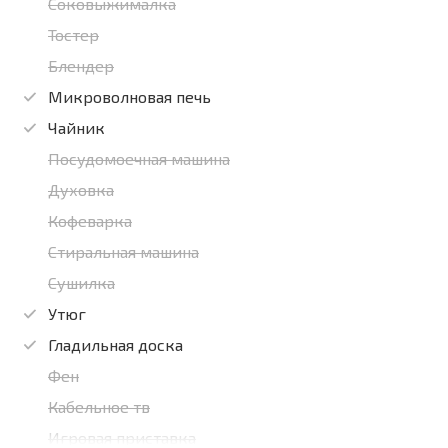
Соковыжималка
Тостер
Блендер
Микроволновая печь
Чайник
Посудомоечная машина
Духовка
Кофеварка
Стиральная машина
Сушилка
Утюг
Гладильная доска
Фен
Кабельное тв
Игровая приставка