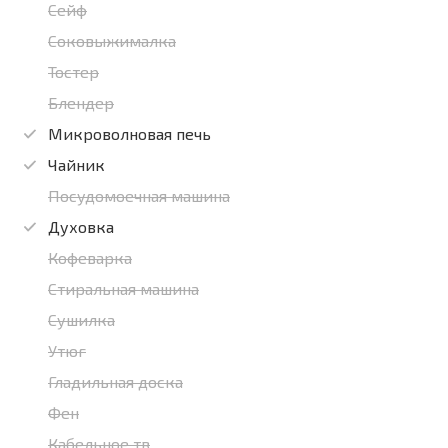
Сейф
Соковыжималка
Тостер
Блендер
Микроволновая печь
Чайник
Посудомоечная машина
Духовка
Кофеварка
Стиральная машина
Сушилка
Утюг
Гладильная доска
Фен
Кабельное тв