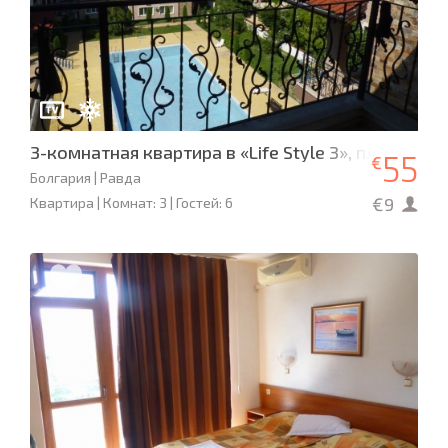
3-комнатная квартира в «Life Style 3», пляж в 100
55
€
Болгария | Равда
€9
Квартира | Комнат: 3 | Гостей: 6