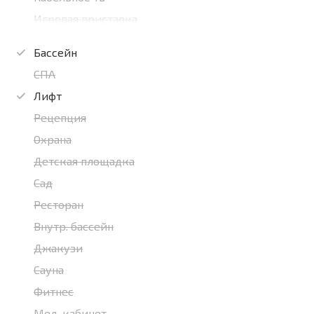
Игровая приставка
Бассейн
СПА
Лифт
Рецепция
Охрана
Детская площадка
Сад
Ресторан
Внутр. бассейн
Джакузи
Сауна
Фитнес
Мед. кабинет