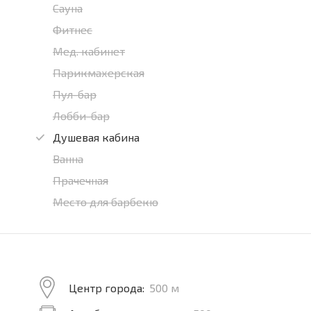
Сауна
Фитнес
Мед. кабинет
Парикмахерская
Пул-бар
Лобби-бар
Душевая кабина
Ванна
Прачечная
Место для барбекю
Центр города:
500 м