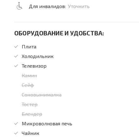
Для инвалидов:
Уточнить
ОБОРУДОВАНИЕ И УДОБСТВА:
Плита
Холодильник
Телевизор
Камин
Сейф
Соковыжималка
Тостер
Блендер
Микроволновая печь
Чайник