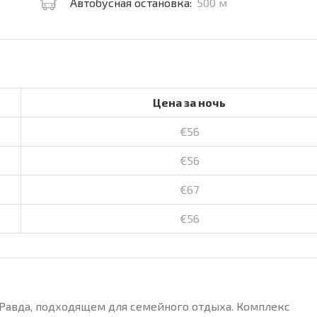
Автобусная остановка:
500 м
Цена за ночь
€56
€56
€67
€56
а Равда, подходящем для семейного отдыха. Комплекс