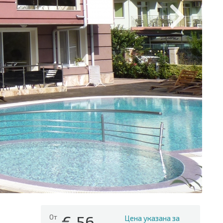
€
56
От
Цена указана за