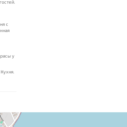
гостей.
ня с
нная
трасы у
 Кухня.