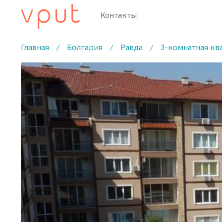
Контакты
1
/19 ФОТО
Главная
/
Болгария
/
Равда
/
3-комнатная квар