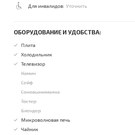
Для инвалидов:
Уточнить
ОБОРУДОВАНИЕ И УДОБСТВА:
Плита
Холодильник
Телевизор
Камин
Сейф
Соковыжималка
Тостер
Блендер
Микроволновая печь
Чайник