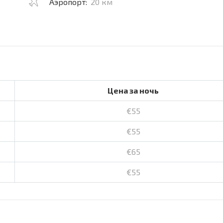
Аэропорт:
20 км
Цена за ночь
€55
€55
€65
€55