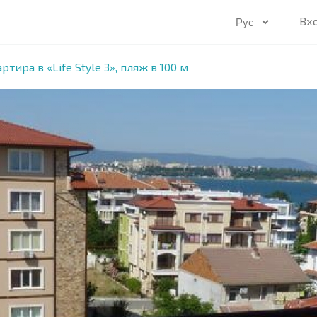
Вх
тира в «Life Style 3», пляж в 100 м