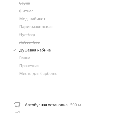
Сауна
Фитнес
Мед. кабинет
Парикмахерская
Пул-бар
Лобби-бар
Душевая кабина
Ванна
Прачечная
Место для барбекю
Автобусная остановка:
500 м