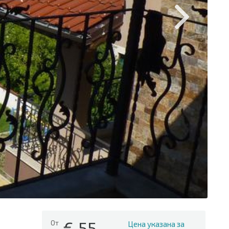
€
55
От
Цена указана за