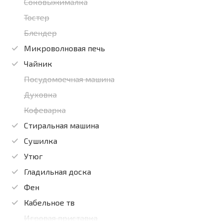
Соковыжималка
Тостер
Блендер
Микроволновая печь
Чайник
Посудомоечная машина
Духовка
Кофеварка
Стиральная машина
Сушилка
Утюг
Гладильная доска
Фен
Кабельное тв
Игровая приставка