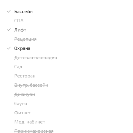
Бассейн
СПА
Лифт
Рецепция
Охрана
Детская площадка
Сад
Ресторан
Внутр. бассейн
Джакузи
Сауна
Фитнес
Мед. кабинет
Парикмахерская