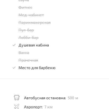
Фитнес
Мед. кабинет
Парикмахерская
Пул-бар
Лобби-бар
Душевая кабина
Ванна
Прачечная
Место для барбекю
Автобусная остановка:
500 м
Аэропорт:
7 км