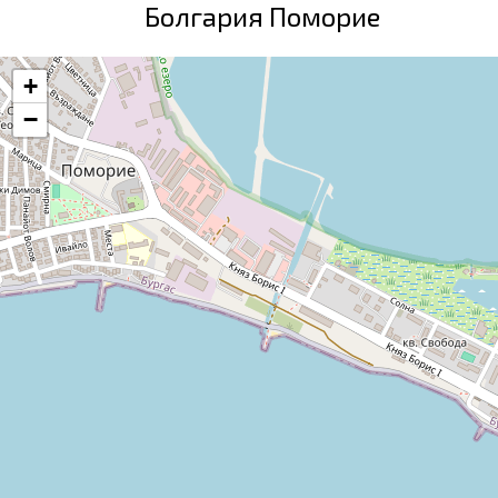
Болгария Поморие
+
−