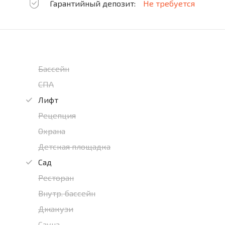
Гарантийный депозит:
Не требуется
Бассейн
СПА
Лифт
Рецепция
Охрана
Детская площадка
Сад
Ресторан
Внутр. бассейн
Джакузи
Сауна