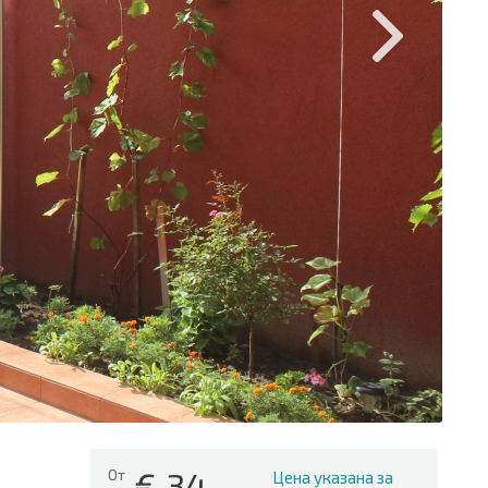
€
34
От
Цена указана за