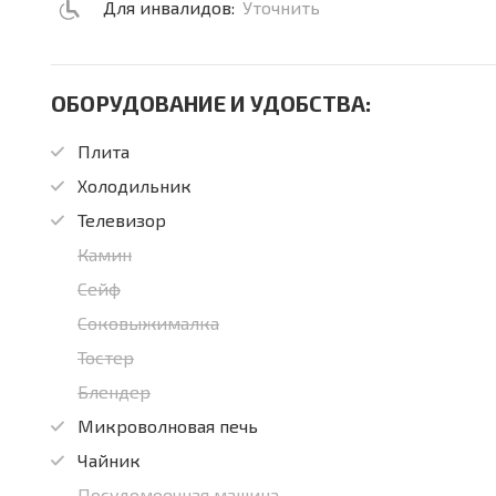
Для инвалидов:
Уточнить
ОБОРУДОВАНИЕ И УДОБСТВА:
Плита
Холодильник
Телевизор
Камин
Сейф
Соковыжималка
Тостер
Блендер
Микроволновая печь
Чайник
Посудомоечная машина