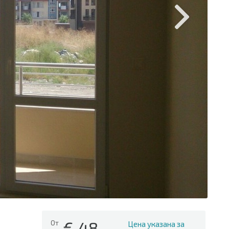
€
48
От
Цена указана за