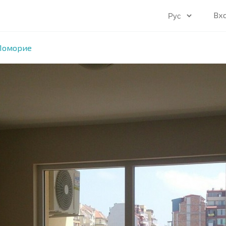
Вх
 Поморие