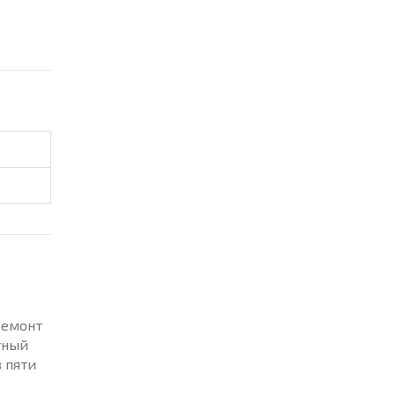
ремонт
тный
в пяти