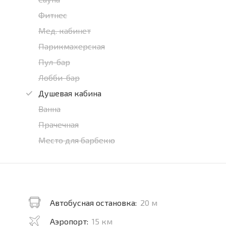
Фитнес
Мед. кабинет
Парикмахерская
Пул-бар
Лобби-бар
Душевая кабина
Ванна
Прачечная
Место для барбекю
Автобусная остановка:
20 м
Аэропорт:
15 км