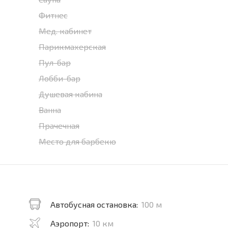
Фитнес
Мед. кабинет
Парикмахерская
Пул-бар
Лобби-бар
Душевая кабина
Ванна
Прачечная
Место для барбекю
Автобусная остановка:
100 м
Аэропорт:
10 км