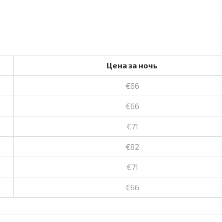
Цена за ночь
€66
€66
€71
€82
€71
€66