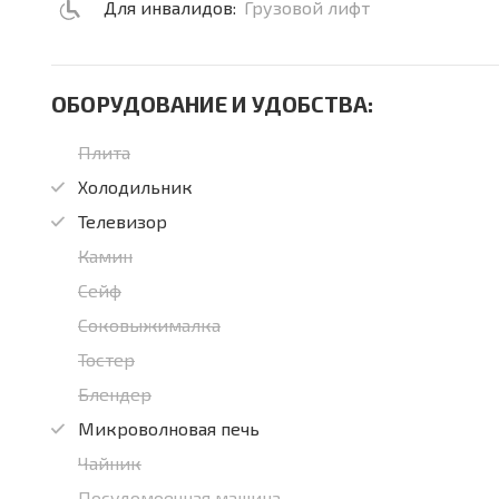
Для инвалидов:
Грузовой лифт
ОБОРУДОВАНИЕ И УДОБСТВА:
Плита
Холодильник
Телевизор
Камин
Сейф
Соковыжималка
Тостер
Блендер
Микроволновая печь
Чайник
Посудомоечная машина