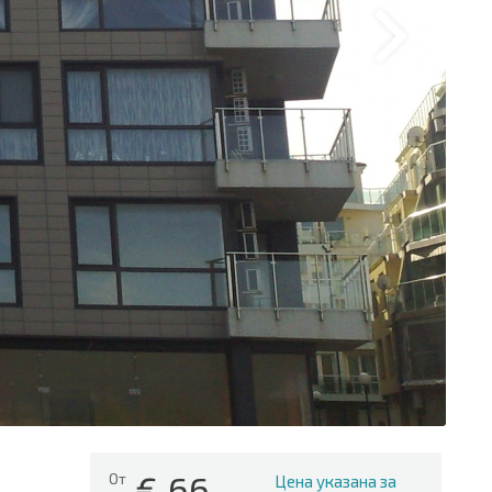
€
66
От
Цена указана за