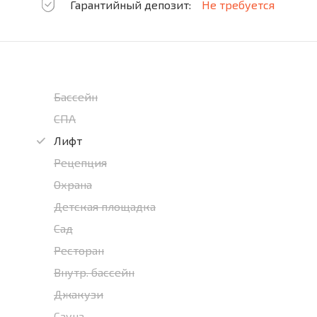
Гарантийный депозит:
Не требуется
Бассейн
СПА
Лифт
Рецепция
Охрана
Детская площадка
Сад
Ресторан
Внутр. бассейн
Джакузи
Сауна