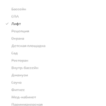
Бассейн
СПА
Лифт
Рецепция
Охрана
Детская площадка
Сад
Ресторан
Внутр. бассейн
Джакузи
Сауна
Фитнес
Мед. кабинет
Парикмахерская