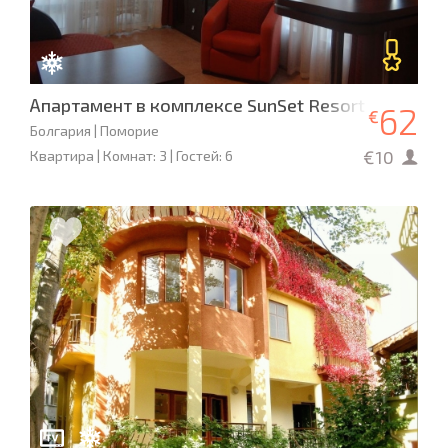
Апартамент в комплексе SunSet Resort
62
€
Болгария | Поморие
€10
Квартира | Комнат: 3 | Гостей: 6