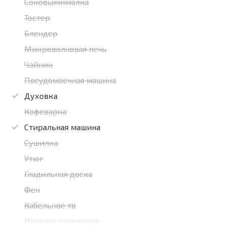
Соковыжималка
Тостер
Блендер
Микроволновая печь
Чайник
Посудомоечная машина
Духовка
Кофеварка
Стиральная машина
Сушилка
Утюг
Гладильная доска
Фен
Кабельное тв
Игровая приставка