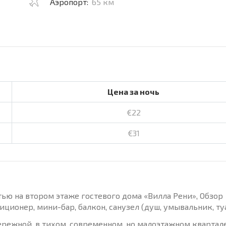
Аэропорт:
65 км
Цена за ночь
€22
€31
ью на втором этаже гостевого дома «Вилла Рени», Обзор
иционер, мини-бар, балкон, санузел (душ, умывальник, туа
ережной, в тихом, современном, но малоэтажном квартал