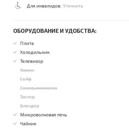
Для инвалидов:
Уточнить
ОБОРУДОВАНИЕ И УДОБСТВА:
Плита
Холодильник
Телевизор
Камин
Сейф
Соковыжималка
Тостер
Блендер
Микроволновая печь
Чайник