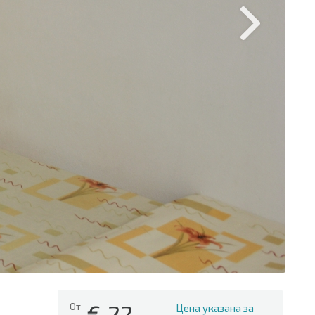
€
22
От
Цена указана за