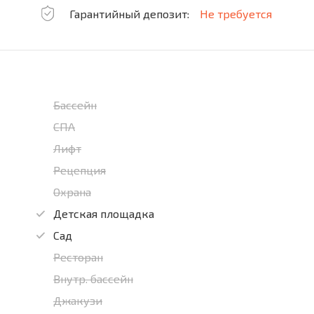
Гарантийный депозит:
Не требуется
Бассейн
СПА
Лифт
Рецепция
Охрана
Детская площадка
Сад
Ресторан
Внутр. бассейн
Джакузи