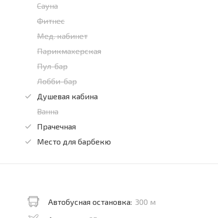
Сауна
Фитнес
Мед. кабинет
Парикмахерская
Пул-бар
Лобби-бар
Душевая кабина
Ванна
Прачечная
Место для барбекю
Автобусная остановка:
300 м