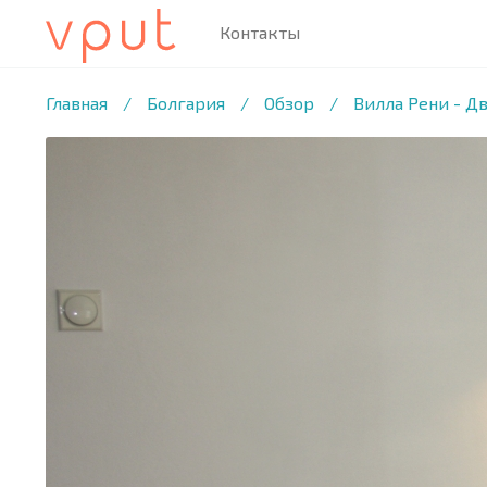
Контакты
1
/10 ФОТО
Главная
/
Болгария
/
Обзор
/
Вилла Рени - Д