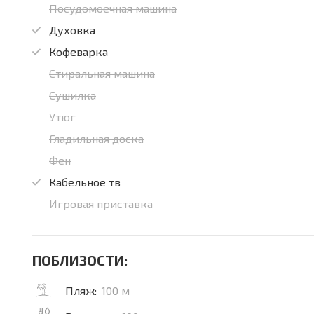
Посудомоечная машина
Духовка
Кофеварка
Стиральная машина
Сушилка
Утюг
Гладильная доска
Фен
Кабельное тв
Игровая приставка
ПОБЛИЗОСТИ:
Пляж:
100 м