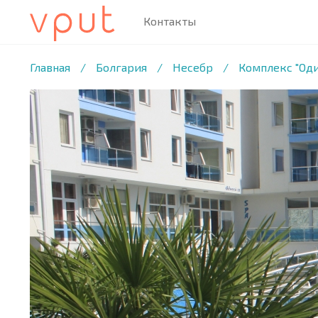
Контакты
1
/7 ФОТО
Главная
/
Болгария
/
Несебр
/
Комплекс "Оди