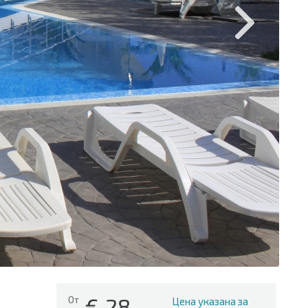
€
28
От
Цена указана за