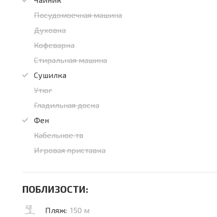
Посудомоечная машина
Духовка
Кофеварка
Стиральная машина
Сушилка
Утюг
Гладильная доска
Фен
Кабельное тв
Игровая приставка
ПОБЛИЗОСТИ:
Пляж:
150 м