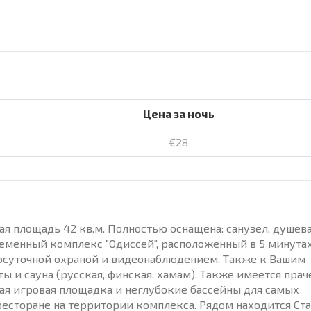
Цена за ночь
€28
ая площадь 42 кв.м. Полностью оснащена: санузел, душев
ременный комплекс "Одиссей", расположенный в 5 минутах
лосуточной охраной и видеонаблюдением. Также к Вашим
ы и сауна (русская, финская, хамам). Также имеется праче
я игровая площадка и неглубокие бассейны для самых
ресторане на территории комплекса. Рядом находится Ст