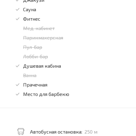
Сауна
Фитнес
Мед. кабинет
Парикмахерская
Пул-бар
Лобби-бар
Душевая кабина
Ванна
Прачечная
Место для барбекю
Автобусная остановка:
250 м