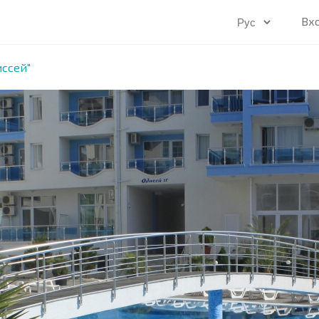
Вх
ссей"