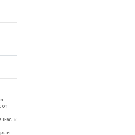
ая
 от
чная. В
арый