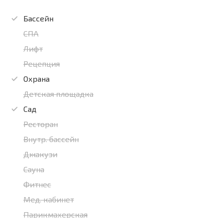
Бассейн
СПА
Лифт
Рецепция
Охрана
Детская площадка
Сад
Ресторан
Внутр. бассейн
Джакузи
Сауна
Фитнес
Мед. кабинет
Парикмахерская