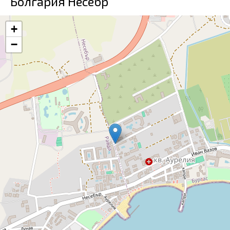
Болгария Несебр
+
−