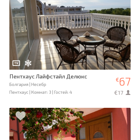
Пентхаус Лайфстайл Делюкс
67
€
Болгария | Несебр
€17
Пентхаус | Комнат: 3 | Гостей: 4