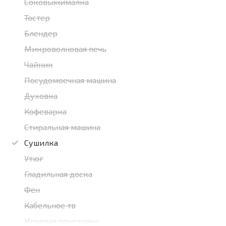
Соковыжималка
Тостер
Блендер
Микроволновая печь
Чайник
Посудомоечная машина
Духовка
Кофеварка
Стиральная машина
Сушилка
Утюг
Гладильная доска
Фен
Кабельное тв
Игровая приставка