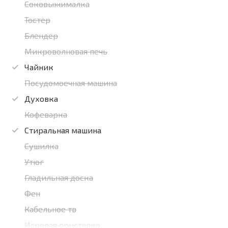
Соковыжималка
Тостер
Блендер
Микроволновая печь
Чайник
Посудомоечная машина
Духовка
Кофеварка
Стиральная машина
Сушилка
Утюг
Гладильная доска
Фен
Кабельное тв
Игровая приставка