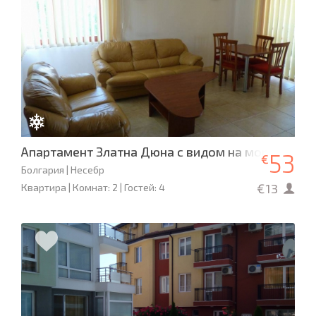
Апартамент Златна Дюна с видом на море
53
€
Болгария | Несебр
€13
Квартира | Комнат: 2 | Гостей: 4