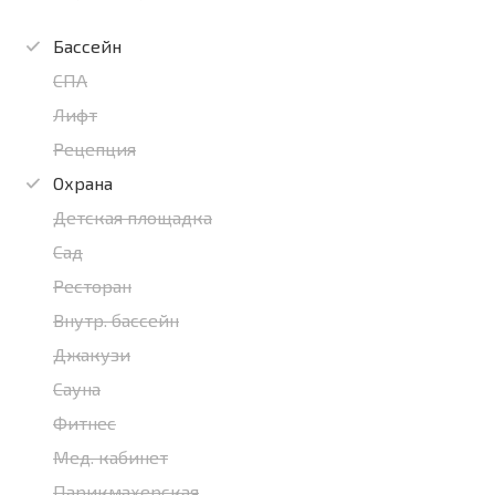
Бассейн
СПА
Лифт
Рецепция
Охрана
Детская площадка
Сад
Ресторан
Внутр. бассейн
Джакузи
Сауна
Фитнес
Мед. кабинет
Парикмахерская