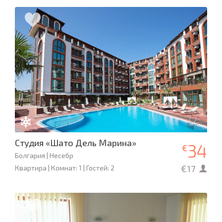
Студия «Шато Дель Марина»
34
€
Болгария | Несебр
€17
Квартира | Комнат: 1 | Гостей: 2