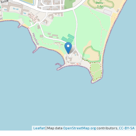
Leaflet
| Map data
OpenStreetMap.org
contributors,
CC-BY-SA