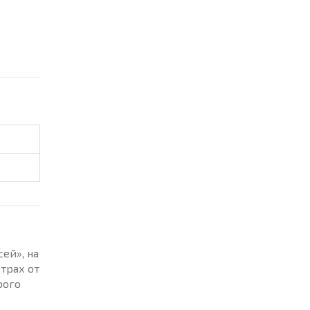
ей», на
трах от
рого