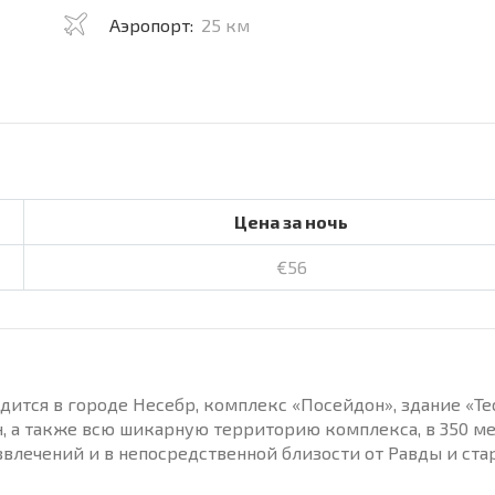
Аэропорт:
25 км
Цена за ночь
€56
дится в городе Несебр, комплекс «Посейдон», здание «Тес
н, а также всю шикарную территорию комплекса, в 350 ме
звлечений и в непосредственной близости от Равды и ста