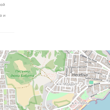
шой
ю и