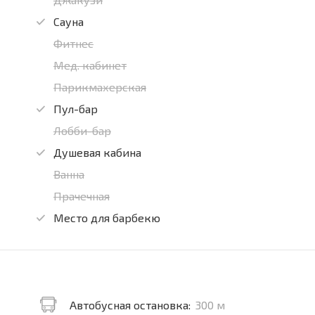
Сауна
Фитнес
Мед. кабинет
Парикмахерская
Пул-бар
Лобби-бар
Душевая кабина
Ванна
Прачечная
Место для барбекю
Автобусная остановка:
300 м