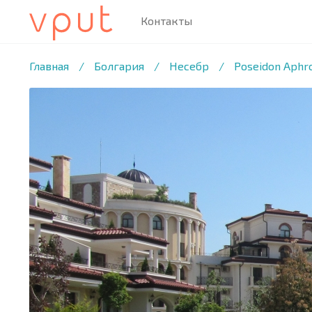
Контакты
1
/60 ФОТО
Главная
/
Болгария
/
Несебр
/
Poseidon Aphr