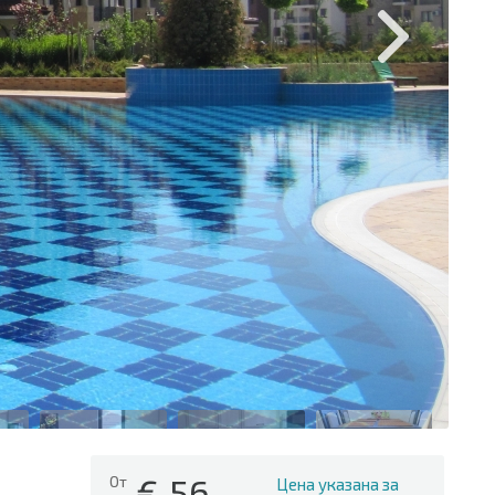
€
56
От
Цена указана за