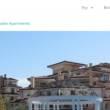
Вх
odite Apartments