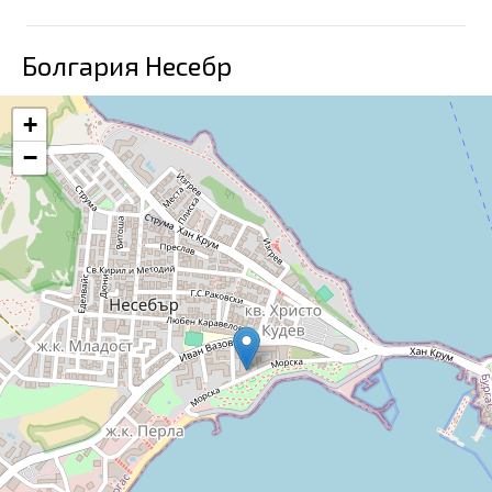
Болгария Несебр
+
−