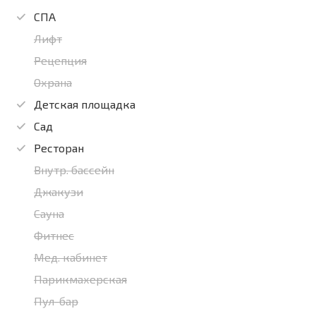
СПА
Лифт
Рецепция
Охрана
Детская площадка
Сад
Ресторан
Внутр. бассейн
Джакузи
Сауна
Фитнес
Мед. кабинет
Парикмахерская
Пул-бар