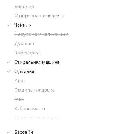
Блендер
Микроволновая печь
Чайник
Посудомоечная машина
Духовка
Кофеварка
Стиральная машина
Сушилка
Утюг
Гладильная доска
Фен
Кабельное тв
Игровая приставка
Бассейн