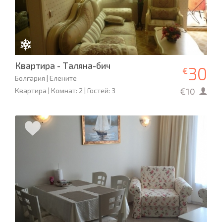
Квартира - Таляна-бич
30
€
Болгария | Елените
€10
Квартира | Комнат: 2 | Гостей: 3