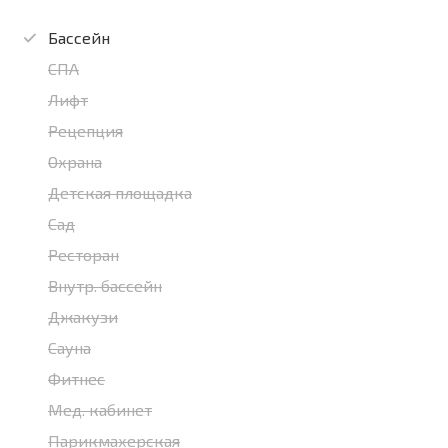
Бассейн
СПА
Лифт
Рецепция
Охрана
Детская площадка
Сад
Ресторан
Внутр. бассейн
Джакузи
Сауна
Фитнес
Мед. кабинет
Парикмахерская