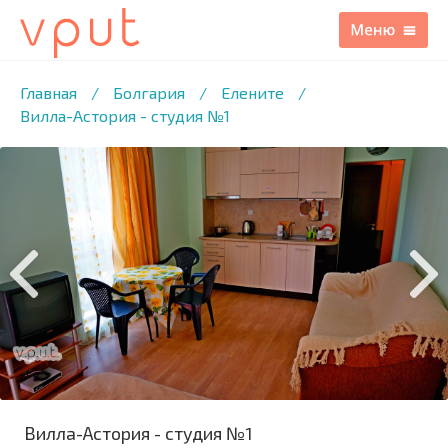
1
/6 ФОТО
Главная
/
Болгария
/
Елените
/
Вилла-Астория - студия №1
Вилла-Астория - студия №1