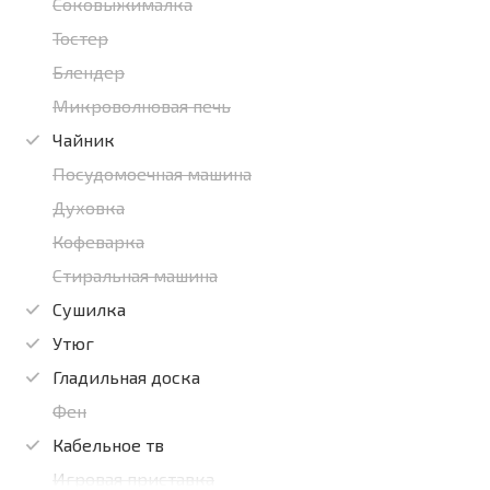
Соковыжималка
Тостер
Блендер
Микроволновая печь
Чайник
Посудомоечная машина
Духовка
Кофеварка
Стиральная машина
Сушилка
Утюг
Гладильная доска
Фен
Кабельное тв
Игровая приставка