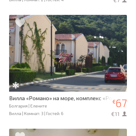
€7
Вилла «Романо» на море, комплекс «Роял Клаб»
67
€
Болгария | Елените
€11
Вилла | Комнат: 3 | Гостей: 6