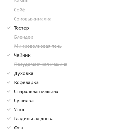
Камин
Сейф
Соковыжималка
Тостер
Блендер
Микроволновая печь
Чайник
Посудомоечная машина
Духовка
Кофеварка
Стиральная машина
Сушилка
Утюг
Гладильная доска
Фен