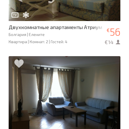
Двухкомнатные апартаменты Атриум
56
€
Болгария | Елените
€14
Квартира | Комнат: 2 | Гостей: 4