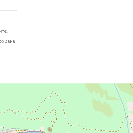
ите.
 охрана