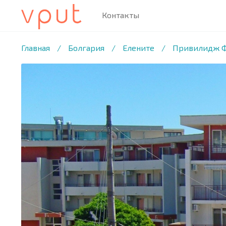
Контакты
1
/15 ФОТО
Главная
/
Болгария
/
Елените
/
Привилидж Фо