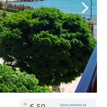
€
50
От
Цена указана за