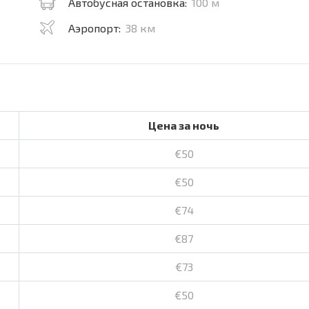
Автобусная остановка:
100 м
Аэропорт:
38 км
Цена за ночь
€50
€50
€74
€87
€73
€50