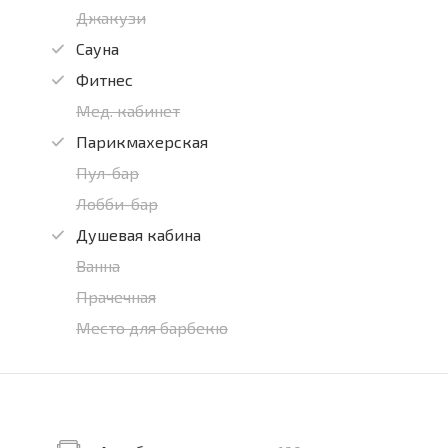
Джакузи
Сауна
Фитнес
Мед. кабинет
Парикмахерская
Пул-бар
Лобби-бар
Душевая кабина
Ванна
Прачечная
Место для барбекю