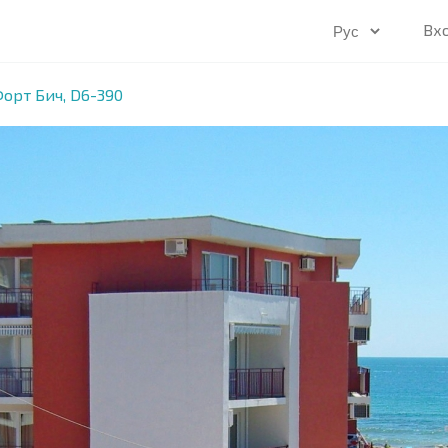
Вх
рт Бич, D6-390