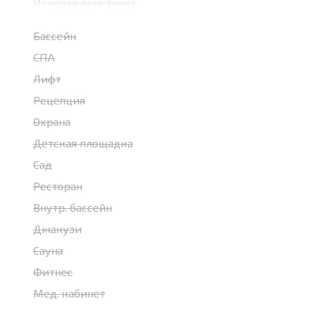
Игровая приставка
Бассейн
СПА
Лифт
Рецепция
Охрана
Детская площадка
Сад
Ресторан
Внутр. бассейн
Джакузи
Сауна
Фитнес
Мед. кабинет