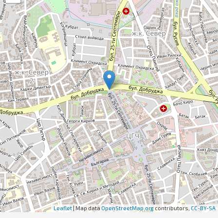
Leaflet
| Map data
OpenStreetMap.org
contributors,
CC-BY-SA