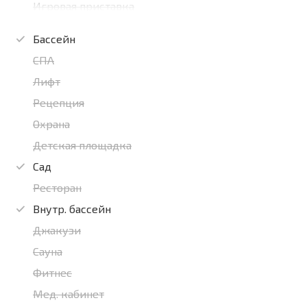
Игровая приставка
Бассейн
СПА
Лифт
Рецепция
Охрана
Детская площадка
Сад
Ресторан
Внутр. бассейн
Джакузи
Сауна
Фитнес
Мед. кабинет