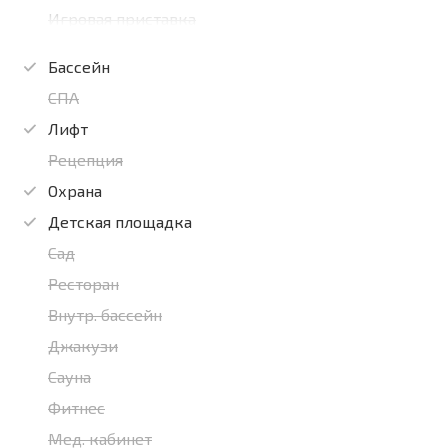
Игровая приставка
Бассейн
СПА
Лифт
Рецепция
Охрана
Детская площадка
Сад
Ресторан
Внутр. бассейн
Джакузи
Сауна
Фитнес
Мед. кабинет