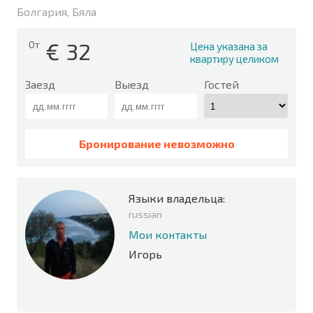
Болгария, Бяла
€
32
От
Цена указана за
квартиру целиком
Заезд
Выезд
Гостей
Бронирование невозможно
Языки владельца:
russian
Мои контакты
Игорь