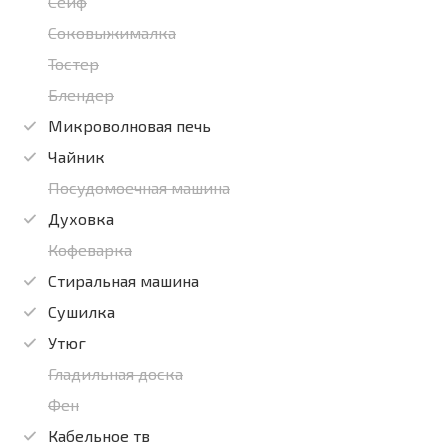
Сейф
Соковыжималка
Тостер
Блендер
Микроволновая печь
Чайник
Посудомоечная машина
Духовка
Кофеварка
Стиральная машина
Сушилка
Утюг
Гладильная доска
Фен
Кабельное тв