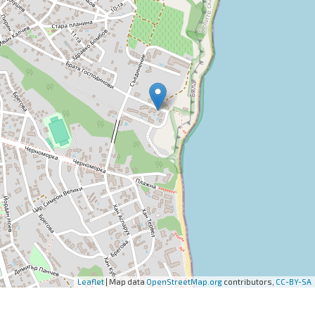
Leaflet
| Map data
OpenStreetMap.org
contributors,
CC-BY-SA