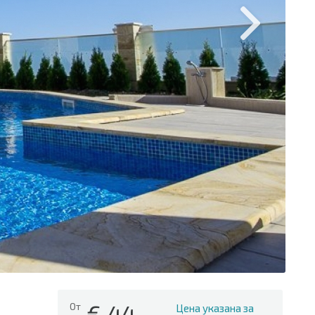
€
44
От
Цена указана за