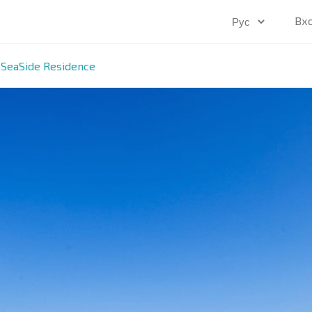
Вх
 SeaSide Residence