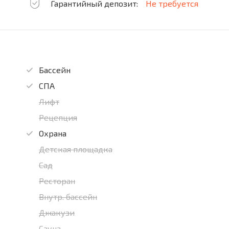
Гарантийный депозит:
Не требуется
Бассейн
СПА
Лифт
Рецепция
Охрана
Детская площадка
Сад
Ресторан
Внутр. бассейн
Джакузи
Сауна