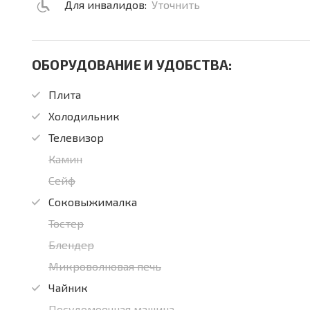
Для инвалидов:
Уточнить
ОБОРУДОВАНИЕ И УДОБСТВА:
Плита
Холодильник
Телевизор
Камин
Сейф
Соковыжималка
Тостер
Блендер
Микроволновая печь
Чайник
Посудомоечная машина