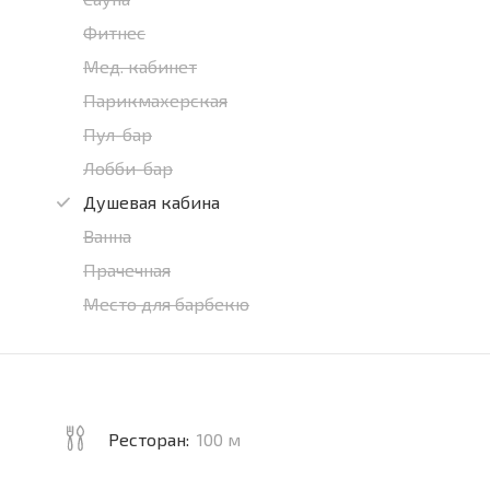
Фитнес
Мед. кабинет
Парикмахерская
Пул-бар
Лобби-бар
Душевая кабина
Ванна
Прачечная
Место для барбекю
Ресторан:
100 м