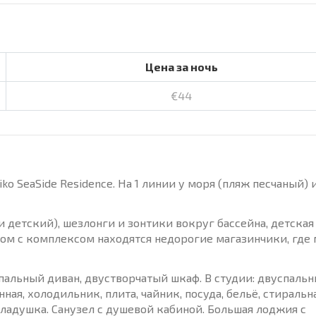
Цена за ночь
€44
o SeaSide Residence. На 1 линии у моря (пляж песчаный) и
 детский), шезлонги и зонтики вокруг бассейна, детская
дом с комплексом находятся недорогие магазинчики, где
спальный диван, двустворчатый шкаф. В студии: двуспаль
енная, холодильник, плита, чайник, посуда, бельё, стиральн
кладушка. Санузел с душевой кабиной. Большая лоджия с