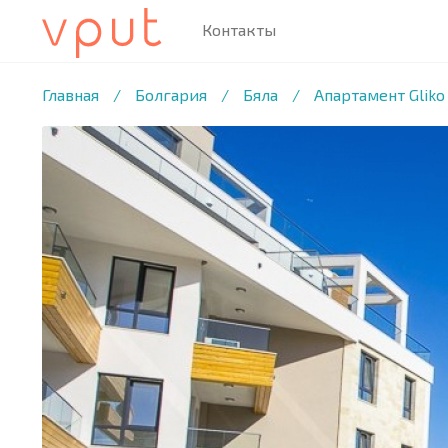
Контакты
1
/9 ФОТО
Главная
/
Болгария
/
Бяла
/
Апартамент Gliko