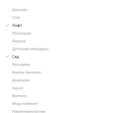
Бассейн
СПА
Лифт
Рецепция
Охрана
Детская площадка
Сад
Ресторан
Внутр. бассейн
Джакузи
Сауна
Фитнес
Мед. кабинет
Парикмахерская