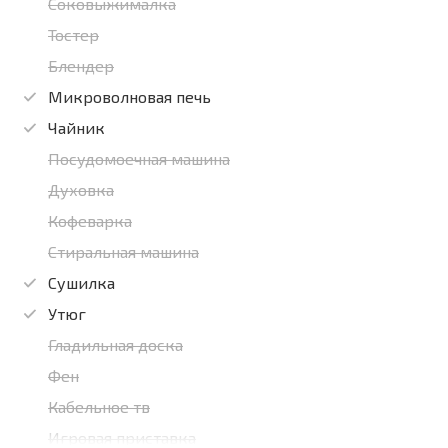
Соковыжималка
Тостер
Блендер
Микроволновая печь
Чайник
Посудомоечная машина
Духовка
Кофеварка
Стиральная машина
Сушилка
Утюг
Гладильная доска
Фен
Кабельное тв
Игровая приставка