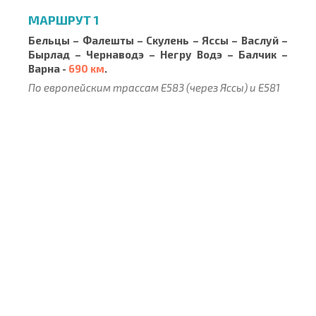
МАРШРУТ 1
Бельцы – Фалешты – Скулень – Яссы – Васлуй –
Бырлад – Чернаводэ – Негру Водэ – Балчик –
Варна -
690 км
.
По европейским трассам E583 (через Яссы) и E581