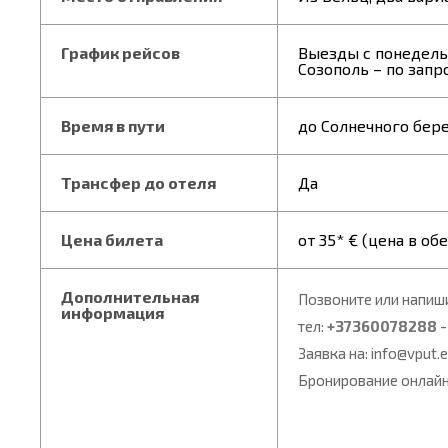
График рейсов
Выезды с понедель
Созополь – по запр
Время в пути
до Солнечного бере
Трансфер до отеля
Да
Цена билета
от 35* € (цена в об
Дополнительная
Позвоните или напиш
информация
тел:
+37360078288
-
Заявка на: info@vput.
Бронирование онлайн 