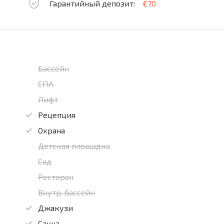
Гарантийный депозит:
€70
Бассейн
СПА
Лифт
Рецепция
Охрана
Детская площадка
Сад
Ресторан
Внутр. бассейн
Джакузи
Сауна