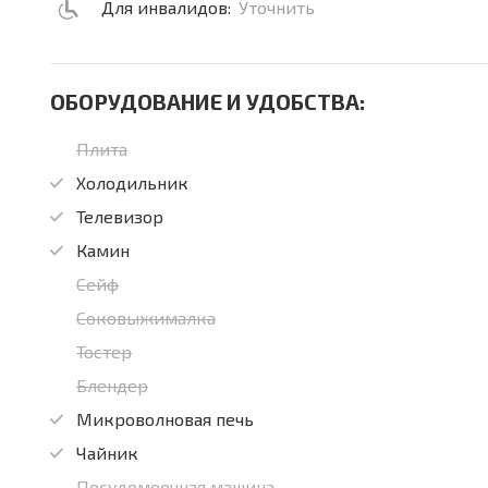
Для инвалидов:
Уточнить
ОБОРУДОВАНИЕ И УДОБСТВА:
Плита
Холодильник
Телевизор
Камин
Сейф
Соковыжималка
Тостер
Блендер
Микроволновая печь
Чайник
Посудомоечная машина