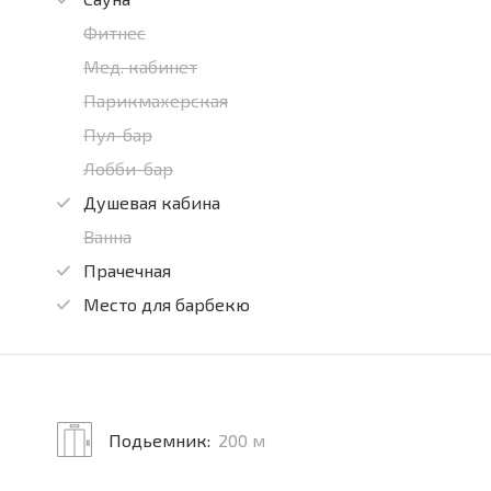
Фитнес
Мед. кабинет
Парикмахерская
Пул-бар
Лобби-бар
Душевая кабина
Ванна
Прачечная
Место для барбекю
Подьемник:
200 м