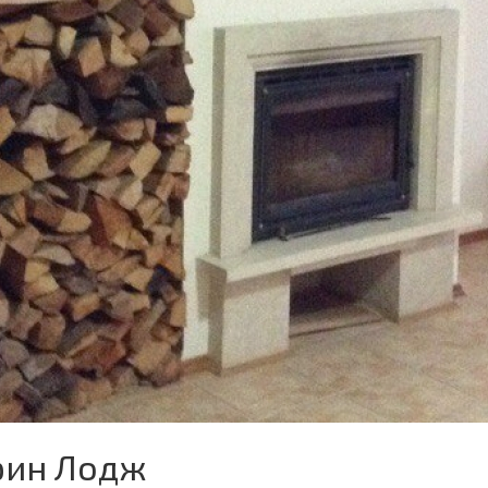
рин Лодж