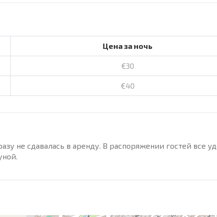
Цена за ночь
€30
€40
разу не сдавалась в аренду. В распоряжении гостей все уд
уной.