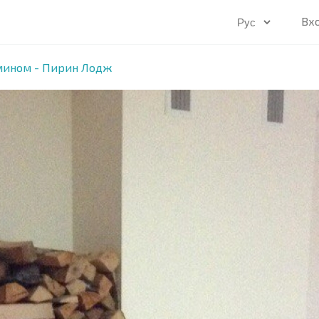
Вх
мином - Пирин Лодж