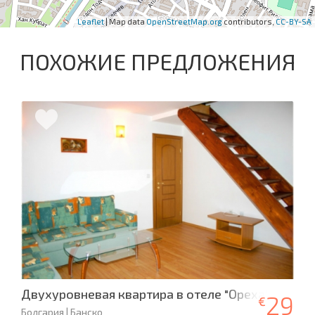
Leaflet
| Map data
OpenStreetMap.org
contributors,
CC-BY-SA
ПОХОЖИЕ ПРЕДЛОЖЕНИЯ
Двухуровневая квартира в отеле "Ореха", Банск
29
€
Болгария | Банско