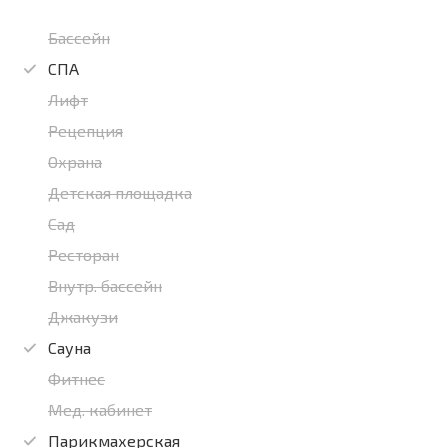
Бассейн
СПА
Лифт
Рецепция
Охрана
Детская площадка
Сад
Ресторан
Внутр. бассейн
Джакузи
Сауна
Фитнес
Мед. кабинет
Парикмахерская