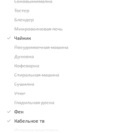
Соковыжималка
Тостер
Блендер
Микроволновая печь
Чайник
Посудомоечная машина
Духовка
Кофеварка
Стиральная машина
Сушилка
Утюг
Гладильная доска
Фен
Кабельное тв
Игровая приставка