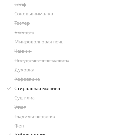
Сейф
Соковыжималка
Тостер
Блендер
Микроволновая печь
Чайник
Посудомоечная машина
Духовка
Кофеварка
Стиральная машина
Сушилка
Утюг
Гладильная доска
Фен
Кабельное тв