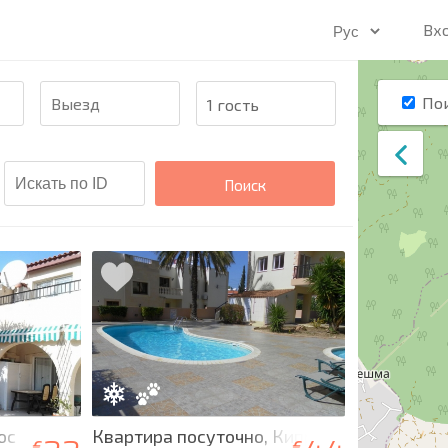
Вх
По
Поиск
ос
Квартира посуточно, Кипр, Пафос
€
€