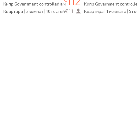
112
Кипр Government controlled area Пафос
Кипр Government controll
€11
Квартира | 5 комнат | 10 гостей
Квартира | 1 комната | 5 г