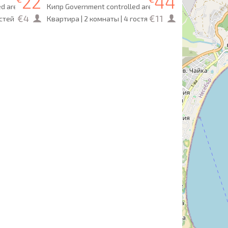
22
44
ed area Пафос
Кипр Government controlled area Пафос
€4
€11
остей
Квартира | 2 комнаты | 4 гостя