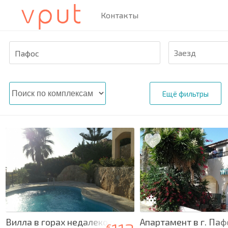
Контакты
Пафос
Ещё фильтры
Вилла в горах недалеко от монастыря
Апартамент в г. Паф
€